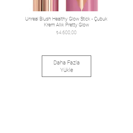
Unreal Blush Healthy Glow Stick - Çubuk
Krem Allık Pretty Glow
Fiyat
₺4.600,00
Daha Fazla
Yükle