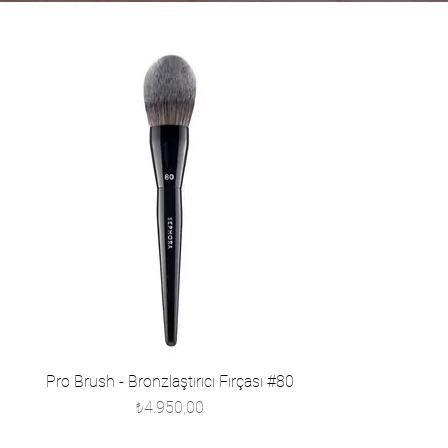
Pro Brush - Bronzlaştırıcı Fırçası #80
Fiyat
₺4.950,00