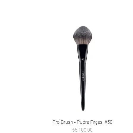
Pro Brush - Pudra Fırçası #50
Fiyat
₺5.100,00