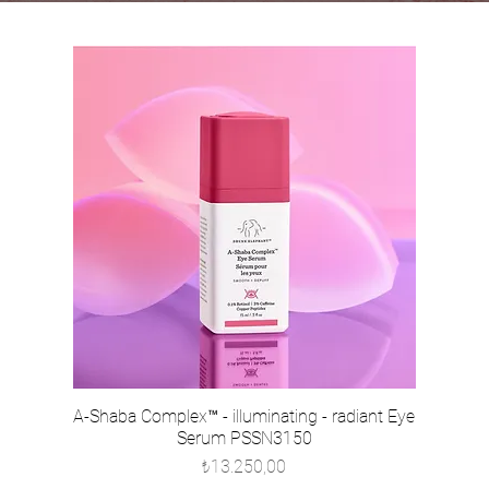
A-Shaba Complex™ - illuminating - radiant Eye
Serum PSSN3150
Fiyat
₺13.250,00