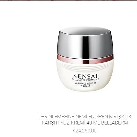
DERİNLEMESİNE NEMLENDİREN KIRIŞIKLIK
KARŞITI YÜZ KREMİ 40 ML BELLADERM
Fiyat
₺24.250,00