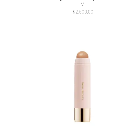
Ml
Fiyat
₺2.500,00