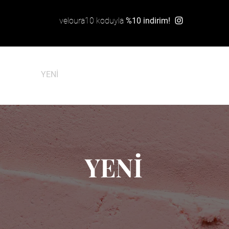
veloura10 koduyla
%10 indirim!
ÜNLER
YENİ
EN ÇOK SATANLAR
YÜZ
DUDA
YENİ