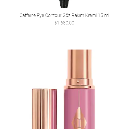
Caffeıne Eye Contour Göz Bakım Kremi 15 ml
Fiyat
₺1.680,00