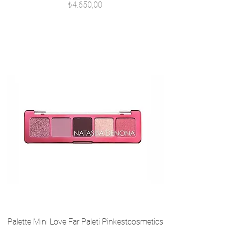
Fiyat
₺4.650,00
Palette Mını Love Far Paleti Pinkestcosmetics