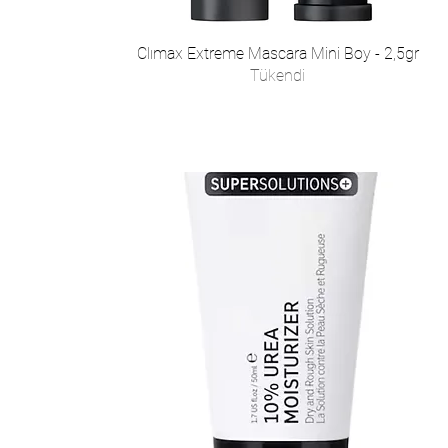
Clımax Extreme Mascara Mini Boy - 2,5gr
Tükendi