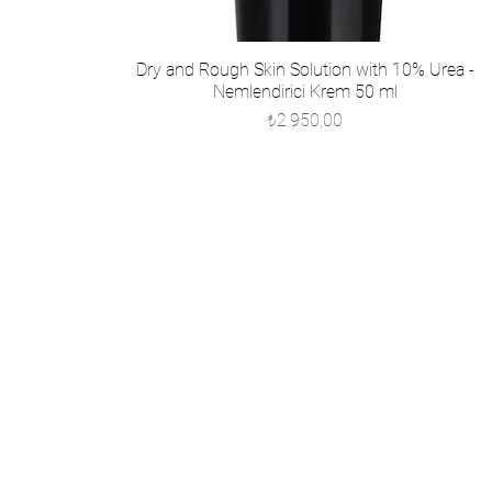
Dry and Rough Skin Solution with 10% Urea -
Nemlendirici Krem 50 ml
Fiyat
₺2.950,00