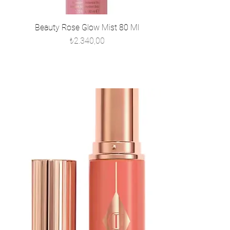
Beauty Rose Glow Mist 80 Ml
Fiyat
₺2.340,00